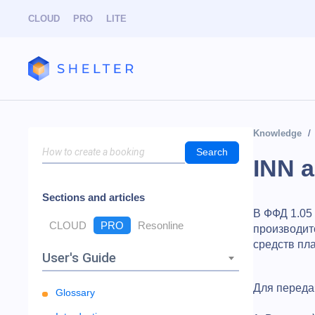
CLOUD
PRO
LITE
Knowledge
Search
INN a
Sections and articles
В ФФД 1.05 
CLOUD
PRO
Resonline
производит
средств пла
User's Guide
Для переда
Glossary