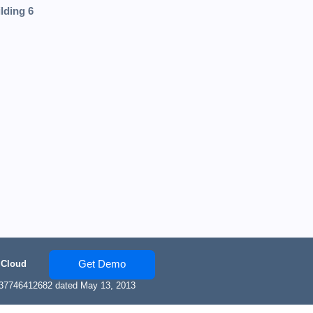
lding 6
Get Demo
 Cloud
137746412682 dated May 13, 2013