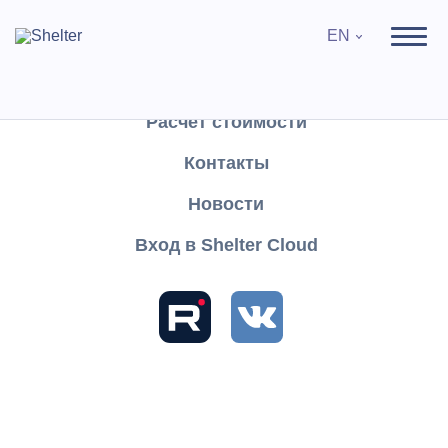
EN
Продукты
Поддержка
Расчёт стоимости
Контакты
Search
Новости
Вход в Shelter Cloud
Sections and articles
Knowledge
Shelter PRO
User's Guide
Main
Events
Creating an individual booking event
Creating an individual booking