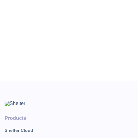
Мероприятие по брони может быть в период
проживания гостя, а может быть и вне рамок. Когда
мероприятие создаётся по брони и вне рамок
проживания, то при добавлении события появляется
сообщение:
Нажмите «Ок» и продолжите создание мероприятия.
Products
Shelter Cloud