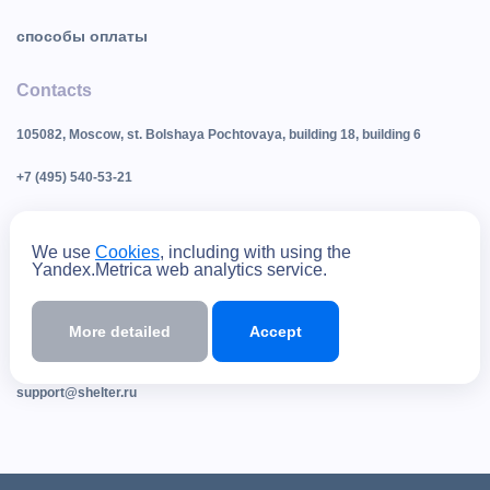
способы оплаты
Contacts
105082, Moscow, st. Bolshaya Pochtovaya, building 18, building 6
+7 (495) 540-53-21
+7 (495) 481-32-27
We use
Cookies
, including with using the
Sales department
Yandex.Metrica web analytics service.
shelter@shelter.ru
More detailed
Accept
Technical support
support@shelter.ru