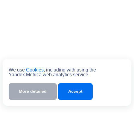
We use
Cookies
, including with using the
Yandex.Metrica web analytics service.
More detailed
Accept
Submit
By submitting the form you
agree
to the
policy of processing personal data