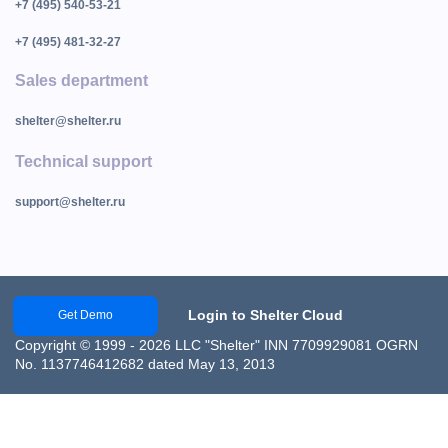
+7 (495) 540-53-21
+7 (495) 481-32-27
Sales department
shelter@shelter.ru
Technical support
support@shelter.ru
Login to Shelter Cloud
Get Demo
Copyright © 1999 - 2026 LLC "Shelter" INN 7709929081 OGRN
No. 1137746412682 dated May 13, 2013