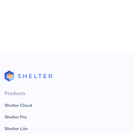
«Пользователь удаливший» – пользователь, удаливший
бронирование;
«Организация-заказчик» – организация-заказчик
бронирования;
«Причина удаления» – причина удаления
бронирования.
Products
Shelter Cloud
Shelter Pro
Shelter Lite