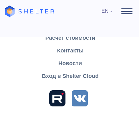
EN
Продукты
Поддержка
Расчёт стоимости
Контакты
Search
Новости
Вход в Shelter Cloud
Sections and articles
Knowledge
Shelter PRO
User's Guide
Reports
Lists
List of cancelled applications
List of cancelled applications