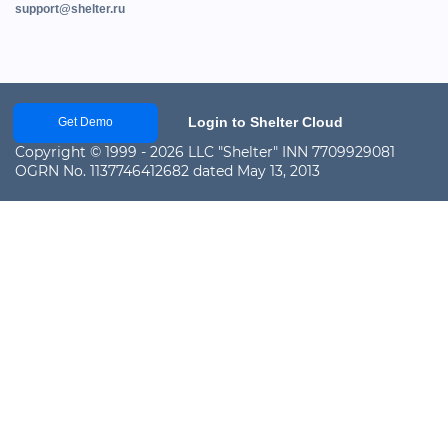
support@shelter.ru
Login to Shelter Cloud
Get Demo
Copyright © 1999 - 2026 LLC "Shelter" INN 7709929081
OGRN No. 1137746412682 dated May 13, 2013