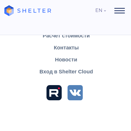
EN
Продукты
Поддержка
Расчёт стоимости
Контакты
Search
Новости
Вход в Shelter Cloud
Sections and articles
Knowledge
Shelter PRO
User's Guide
Settings
User Settings
Inscriptions
Inscriptions