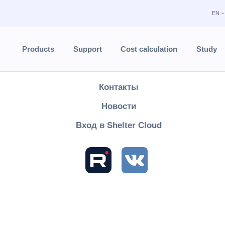
EN
Продукты
Поддержка
Products
Support
Cost calculation
Study
Расчёт стоимости
Контакты
Shelter PRO
User's Guide
Reports
Special reports
Nutrition 
Новости
tion statement
Вход в Shelter Cloud
мость по питанию» отображает гостей у которых было отгружено
ручной отгрузки с ресурсов "На вынос" или "Сух.паек".
тся за выбранный период.
ся в двух разрезах: без детализации (по компаниям), с детализа