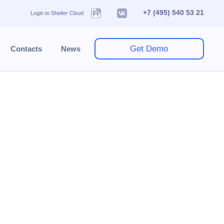
+7 (495) 540 53 21
Login to Shelter Cloud
Get Demo
Contacts
News
statement
 питание по карте/считывателю в зале, а также
цией (по гостям).