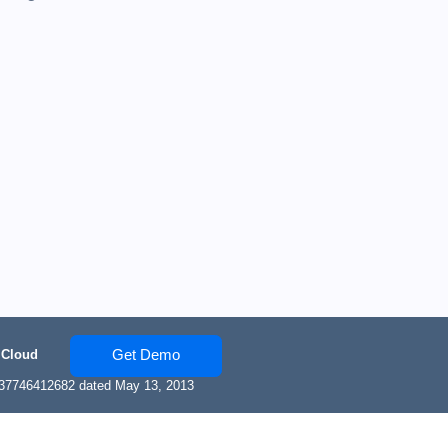
Get Demo
 Cloud
137746412682 dated May 13, 2013