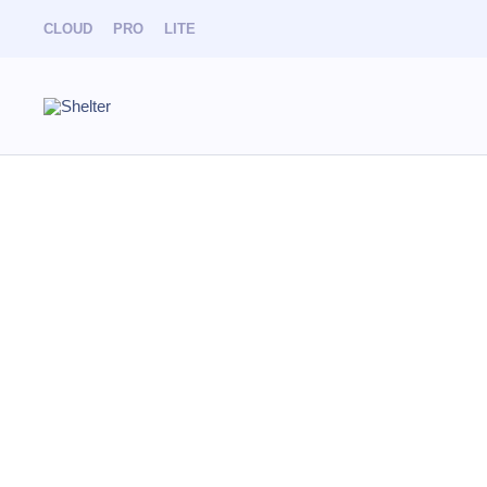
CLOUD
PRO
LITE
Knowledge
Search
Nutri
Sections and articles
Отчёт «Ведо
CLOUD
PRO
Resonline
питание для 
Отчёт строи
Отчёт строит