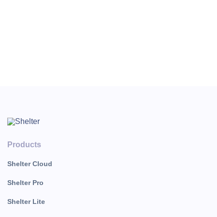
оплата или начислена услуга;
«Номер» - номер комнаты;
«Сумма» - сумма проведённой оплаты или
начисленной услуги;
«Примечание» - примечание оплаты или услуги.
Products
Shelter Cloud
Shelter Pro
Shelter Lite