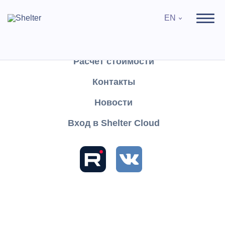
EN
Продукты
Поддержка
Расчёт стоимости
Контакты
Search
Новости
Вход в Shelter Cloud
Sections and articles
Knowledge
Shelter PRO
User's Guide
Reports
Finance
Operations per shift
Operations per shift