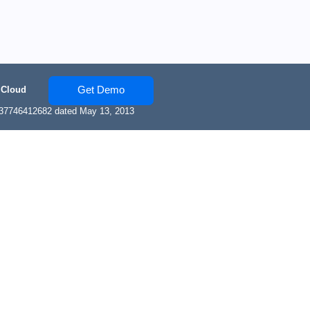
Get Demo
 Cloud
137746412682 dated May 13, 2013