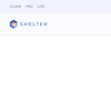
CLOUD
PRO
LITE
Knowledge
Search
Clean
Sections and articles
В данном п
CLOUD
PRO
Resonline
выполнения
а только по
Добавление