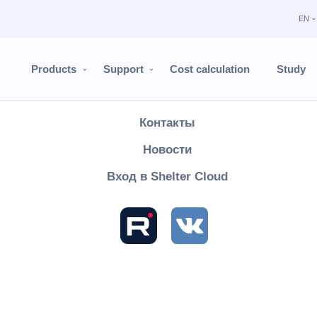
EN
Продукты
Поддержка
Products
Support
Cost calculation
Study
Расчёт стоимости
Контакты
Shelter PRO
User's Guide
Module "Maids"
Module Settings
Новости
ing priority
Вход в Shelter Cloud
одразделе создаются приоритеты выполнения уборок для в
 работ.Например, горничным в первую очередь необходимо 
том выполнить задания, которые относятся к переезду.Доба
 осуществляется с помощью кнопки
“Добавить”: