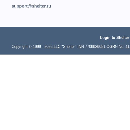
support@shelter.ru
Login to Shelter
Copyright © 1999 - 2026 LLC "Shelter" INN 7709929081 OGRN No. 1