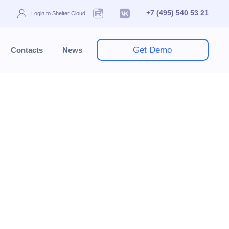
+7 (495) 540 53 21
Login to Shelter Cloud
Get Demo
Contacts
News
Reference books
Cleaning
Cleaning priority
озможности сортировки заданий по приоритету
выполнить задания, относящиеся к выезду гостя,
вьте в подразделе приоритеты.