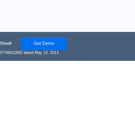
Get Demo
 Cloud
137746412682 dated May 13, 2013