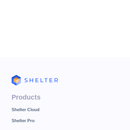
Для разрез
дате поселен
"ФИО"
- Ф
"Купл. мес
"Мест"
max - ма
•
зан - за
•
куп - оп
•
Products
Shelter Cloud
Shelter Pro